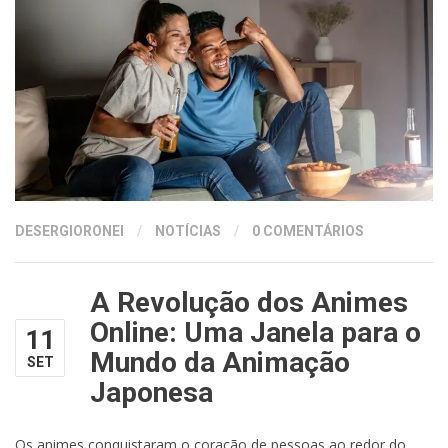
DESERGIORONEI
/
NOTÍCIAS
/
0 COMENTÁRIOS
A Revolução dos Animes
Online: Uma Janela para o
11
Mundo da Animação
SET
Japonesa
Os animes conquistaram o coração de pessoas ao redor do