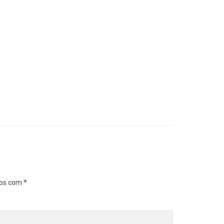
dos com
*