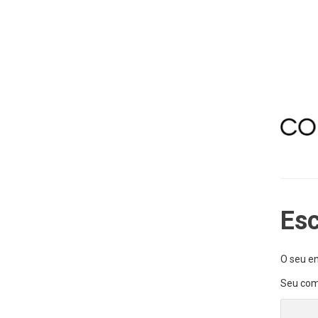
Es
O seu en
Seu com